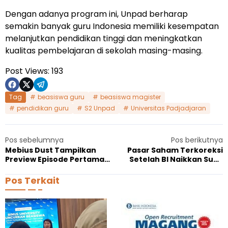
Dengan adanya program ini, Unpad berharap
semakin banyak guru Indonesia memiliki kesempatan
melanjutkan pendidikan tinggi dan meningkatkan
kualitas pembelajaran di sekolah masing-masing.
Post Views:
193
Tag
beasiswa guru
beasiswa magister
pendidikan guru
S2 Unpad
Universitas Padjadjaran
Pos sebelumnya
Pos berikutnya
Mebius Dust Tampilkan
Pasar Saham Terkoreksi
Preview Episode Pertama
Setelah BI Naikkan Suku
dan Penyanyi Lagu
Bunga 50 Basis Poin
Pembuka
Pos Terkait