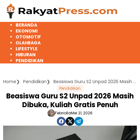
Langsung
ke
konten
BERANDA
EKONOMI
OTOMOTIF
OLAHRAGA
LIFESTYLE
HIBURAN
PENDIDIKAN
Home
Pendidikan
Beasiswa Guru S2 Unpad 2026 Masih Dibuka, Kuliah Gratis Penuh
Pendidikan
Beasiswa Guru S2 Unpad 2026 Masih
Dibuka, Kuliah Gratis Penuh
Febriolla
Mei 21, 2026