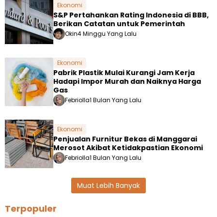
Ekonomi
S&P Pertahankan Rating Indonesia di BBB,
Berikan Catatan untuk Pemerintah
Okin
4 Minggu Yang Lalu
Ekonomi
Pabrik Plastik Mulai Kurangi Jam Kerja
Hadapi Impor Murah dan Naiknya Harga
Gas
Febriolla
1 Bulan Yang Lalu
Ekonomi
Penjualan Furnitur Bekas di Manggarai
Merosot Akibat Ketidakpastian Ekonomi
Febriolla
1 Bulan Yang Lalu
Muat Lebih Banyak
Terpopuler