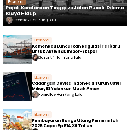
Ekonomi
Pajak Kendaraan Tinggi vs Jalan Rusak: Dilema
Biaya Hidup
Febriolla
2 Hari Yang Lalu
Ekonomi
Kemenkeu Luncurkan Regulasi Terbaru
untuk Aktivitas Impor-Ekspor
Susanti
4 Hari Yang Lalu
Ekonomi
Cadangan Devisa Indonesia Turun US$11
Miliar, BI Yakinkan Masih Aman
Febriolla
5 Hari Yang Lalu
Ekonomi
Pembayaran Bunga Utang Pemerintah
2025 Capai Rp 514,39 Triliun