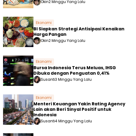
Okin
2 Minggu Yang Lalu
Ekonomi
BI Siapkan Strategi Antisipasi Kenaikan
Harga Pangan
Okin
2 Minggu Yang Lalu
Ekonomi
Bursa Indonesia Terus Meluas, IHSG
Dibuka dengan Penguatan 0,41%
Susanti
3 Minggu Yang Lalu
Ekonomi
Menteri Keuangan Yakin Rating Agency
Lain akan Beri Sinyal Positif untuk
Indonesia
Susanti
4 Minggu Yang Lalu