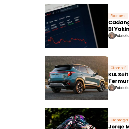
Ekonomi
Cadanga
BI Yak
Febrioll
Otomotif
KIA Sel
Termur
Febrioll
Olahraga
Jorge M