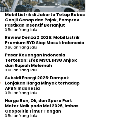
Mobil Listrik di Jakarta Tetap Bebas
Ganjil Genap dan Pajak, Pemprov
Pastikan Insentif Berlanjut
3 Bulan Yang Lalu
Review Denza Z 2026: Mobil Listrik
Premium BYD Siap Masuk Indonesia
3 Bulan Yang Lalu
Pasar Keuangan Indonesia
TN Terbaik untuk Lulusan yang Cepat Mendapa
Tertekan: Efek MSCI, IHSG Anjlok
Yang Lalu
dan Rupiah Melemah
 mahasiswa dapat memilih kampus berdasarkan kemampuannya
3 Bulan Yang Lalu
Subsidi Energi 2026: Dampak
Lonjakan Harga Minyak terhadap
APBN Indonesia
K
C
3 Bulan Yang Lalu
a
a
Harga Ban, Oli, dan Spare Part
w
d
Motor Naik pada Mei 2026, Imbas
a
a
Geopolitik Timur Tengah
s
n
3 Bulan Yang Lalu
a
g
k
a
i
n