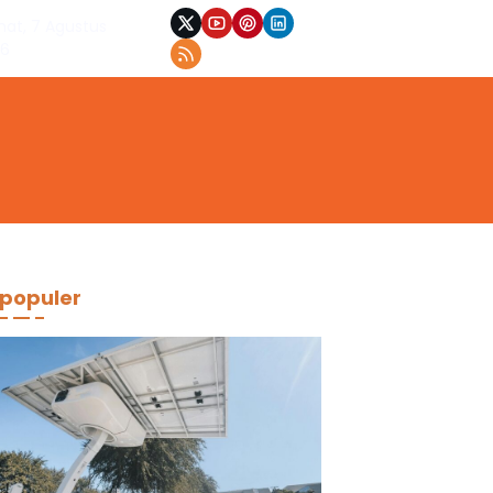
at, 7 Agustus
26
populer