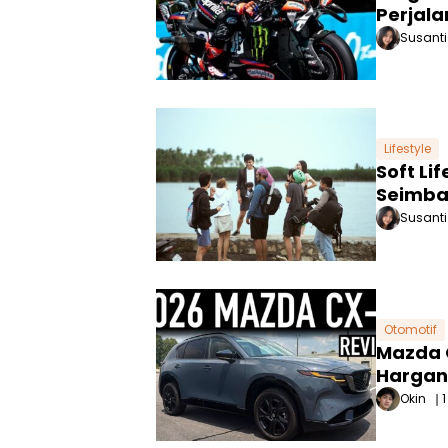
Perjala
Susanti
Lifestyle
Soft Li
Seimba
Susanti
Otomotif
Mazda C
Hargan
Okin