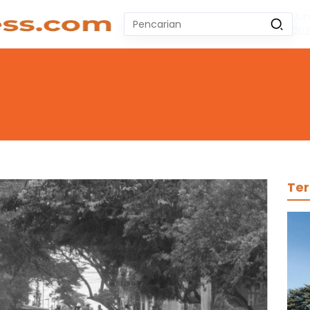
Jum
Pencarian
20
untuk:
#
Zeekr 009
#
Yoshihiro Togashi
#
Yordania
#
Yogyakarta
#
Wuling Air Ev Bekas
No Recent Searches Yet.
Ter