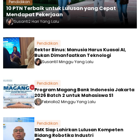
Pendidikan
10 PTN Terbaik untuk Lulusan yang Cepat
Mendapat Pekerjaan
Susanti
2 Hari Yang Lalu
Pendidikan
Rektor Binus: Manusia Harus Kuasai AI,
Bukan Dimanfaatkan Teknologi
Susanti
1 Minggu Yang Lalu
Pendidikan
Program Magang Bank Indonesia Jakarta
2026 Batch 2 untuk Mahasiswa S1
Febriolla
2 Minggu Yang Lalu
Pendidikan
SMK Siap Lahirkan Lulusan Kompeten
Bidang Robotika Industri