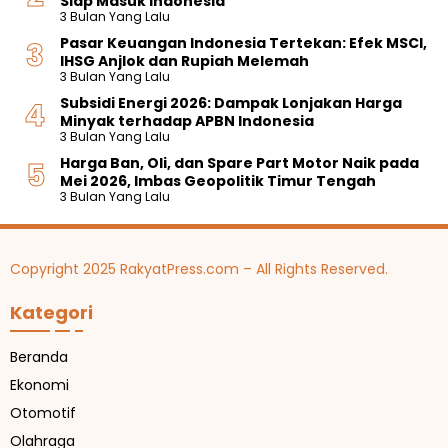
Siap Masuk Indonesia
i
s
i
p
K
H
3 Bulan Yang Lalu
d
I
a
a
e
S
u
Pasar Keuangan Indonesia Tertekan: Efek MSCI,
r
i
n
p
p
IHSG Anjlok dan Rupiah Melemah
,
R
a
o
3 Bulan Yang Lalu
B
p
i
i
r
I
5
Subsidi Energi 2026: Dampak Lonjakan Harga
k
b
-
Y
1
Minyak terhadap APBN Indonesia
a
u
E
a
4
3 Bulan Yang Lalu
n
k
k
k
,
H
a
Harga Ban, Oli, dan Spare Part Motor Naik pada
s
i
3
a
d
Mei 2026, Imbas Geopolitik Timur Tengah
p
n
9
r
e
3 Bulan Yang Lalu
o
k
T
g
n
r
a
r
a
g
n
i
P
a
M
l
a
n
Copyright 2025 RakyatPress.com – All Rights Reserved.
a
i
n
P
s
u
g
e
Kategori
i
n
a
n
h
n
g
A
u
Beranda
m
a
Ekonomi
a
t
n
a
Otomotif
n
Olahraga
0