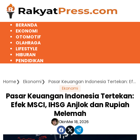
Langsung
ke
konten
BERANDA
EKONOMI
OTOMOTIF
OLAHRAGA
LIFESTYLE
HIBURAN
PENDIDIKAN
Home
Ekonomi
Pasar Keuangan Indonesia Tertekan: Efek MSCI, IHSG Anjlok dan Rupiah Melemah
Ekonomi
Pasar Keuangan Indonesia Tertekan:
Efek MSCI, IHSG Anjlok dan Rupiah
Melemah
Okin
Mei 18, 2026