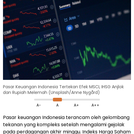
Pasar Keuangan Indonesia Tertekan Efek MSCI, IHSG Anjlok
dan Rupiah Melemah (Unsplash/Anne Nygård)
A-
A
A+
A++
Pasar keuangan Indonesia terancam oleh gelombang
tekanan yang kompleks setelah mengalami gejolak
pada perdagangan akhir minggu. Indeks Harga Saham