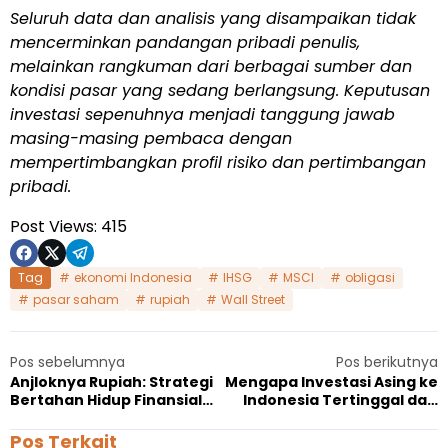
Seluruh data dan analisis yang disampaikan tidak
mencerminkan pandangan pribadi penulis,
melainkan rangkuman dari berbagai sumber dan
kondisi pasar yang sedang berlangsung. Keputusan
investasi sepenuhnya menjadi tanggung jawab
masing-masing pembaca dengan
mempertimbangkan profil risiko dan pertimbangan
pribadi.
Post Views:
415
Tag
ekonomi Indonesia
IHSG
MSCI
obligasi
pasar saham
rupiah
Wall Street
Pos sebelumnya
Pos berikutnya
Anjloknya Rupiah: Strategi
Mengapa Investasi Asing ke
Bertahan Hidup Finansial
Indonesia Tertinggal dari
untuk Mahasiswa Kos
Malaysia dan Vietnam
Pos Terkait