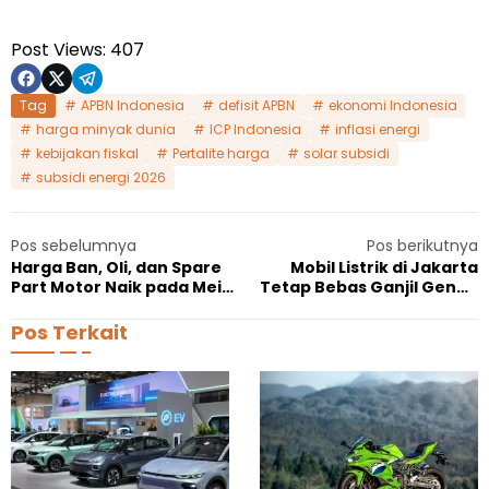
Post Views:
407
Tag
APBN Indonesia
defisit APBN
ekonomi Indonesia
harga minyak dunia
ICP Indonesia
inflasi energi
kebijakan fiskal
Pertalite harga
solar subsidi
subsidi energi 2026
Pos sebelumnya
Pos berikutnya
Harga Ban, Oli, dan Spare
Mobil Listrik di Jakarta
Part Motor Naik pada Mei
Tetap Bebas Ganjil Genap
2026, Imbas Geopolitik
dan Pajak, Pemprov
Timur Tengah
Pastikan Insentif Berlanjut
Pos Terkait
K
4
A
Agustus 6, 2026
a
M
o