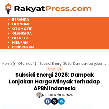
Langsung
ke
konten
BERANDA
EKONOMI
OTOMOTIF
OLAHRAGA
LIFESTYLE
HIBURAN
PENDIDIKAN
Home
Otomotif
Subsidi Energi 2026: Dampak Lonjakan Harga Minyak terhadap APBN Indonesia
Otomotif
Subsidi Energi 2026: Dampak
Lonjakan Harga Minyak terhadap
APBN Indonesia
S. Rosa D.
Mei 8, 2026