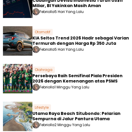
Cadangan Devisa Indonesia Turun US$11
Miliar, BI Yakinkan Masih Aman
Febriolla
5 Hari Yang Lalu
Otomotif
KIA Seltos Trend 2026 Hadir sebagai Varian
Termurah dengan Harga Rp 350 Juta
Febriolla
5 Hari Yang Lalu
Olahraga
Persebaya Raih Semifinal Piala Presiden
2026 dengan Kemenangan atas PSMS
Febriolla
1 Minggu Yang Lalu
Lifestyle
Utama Raya Beach Situbondo: Pelarian
Sempurna di Jalur Pantura Utama
Febriolla
2 Minggu Yang Lalu