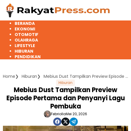
Langsung
ke
konten
BERANDA
EKONOMI
OTOMOTIF
OLAHRAGA
LIFESTYLE
HIBURAN
PENDIDIKAN
Home
Hiburan
Mebius Dust Tampilkan Preview Episode Pertama dan Penyanyi Lagu Pembuka
Hiburan
Mebius Dust Tampilkan Preview
Episode Pertama dan Penyanyi Lagu
Pembuka
Febriolla
Mei 20, 2026