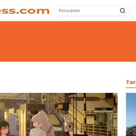
Sa
Pencarian
20
untuk:
#
Zeekr 009
#
Yoshihiro Togashi
#
Yordania
#
Yogyakarta
#
Wuling Air Ev Bekas
No Recent Searches Yet.
Ter