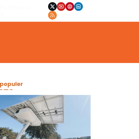
btu, 8 Agustus
26
populer