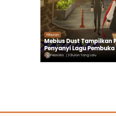
Hiburan
Mebius Dust Tampilkan 
Penyanyi Lagu Pembuka
Febriolla
3 Bulan Yang Lalu