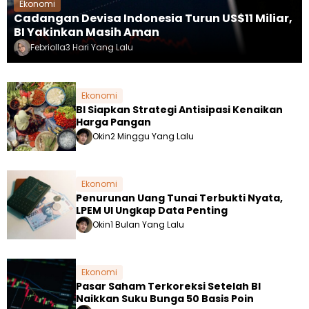
Ekonomi
Cadangan Devisa Indonesia Turun US$11 Miliar,
BI Yakinkan Masih Aman
Febriolla
3 Hari Yang Lalu
Ekonomi
BI Siapkan Strategi Antisipasi Kenaikan
Harga Pangan
Okin
2 Minggu Yang Lalu
Ekonomi
Penurunan Uang Tunai Terbukti Nyata,
LPEM UI Ungkap Data Penting
Okin
1 Bulan Yang Lalu
Ekonomi
Pasar Saham Terkoreksi Setelah BI
Naikkan Suku Bunga 50 Basis Poin