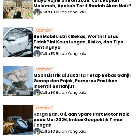
Biaya Haji & Umroh 2026: Kurs Rupiah
Melemah, Apakah Tarif Ibadah Akan Naik?
Zulfa F
3 Bulan Yang Lalu
Otomotif
Beli Mobil Listrik Bekas, Worth It atau
Tidak? Ini Keuntungan, Risiko, dan Tips
Pentingnya
Zulfa F
3 Bulan Yang Lalu
Otomotif
Mobil Listrik di Jakarta Tetap Bebas Ganjil
Genap dan Pajak, Pemprov Pastikan
Insentif Berlanjut
Zulfa F
3 Bulan Yang Lalu
Otomotif
Harga Ban, Oli, dan Spare Part Motor Naik
pada Mei 2026, Imbas Geopolitik Timur
Tengah
Zulfa F
3 Bulan Yang Lalu