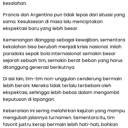
kesalahan.
Prancis dan Argentina pun tidak lepas dari situasi yang
sama. Kesuksesan di masa lalu menciptakan
ekspektasi baru yang lebih besar.
Kemenangan dianggap sebagai kewajiban, sementara
kekalahan bisa berubah menjadi krisis nasional. Inilah
paradoks sepak bola internasional: semakin besar
sejarah sebuah tim, semakin berat beban yang harus
ditanggung generasi berikutnya.
Di sisi lain, tim-tim non-unggulan cenderung bermain
lebih berani. Mereka tidak terlalu terbebani oleh
ekspektasi, sehingga lebih bebas dalam mengambil
keputusan di lapangan.
Keberanian ini sering melahirkan kejutan yang mampu
mengubah jalannya turnamen. Sementara itu, tim
favorit justru kerap bermain lebih hati-hati, bahkan