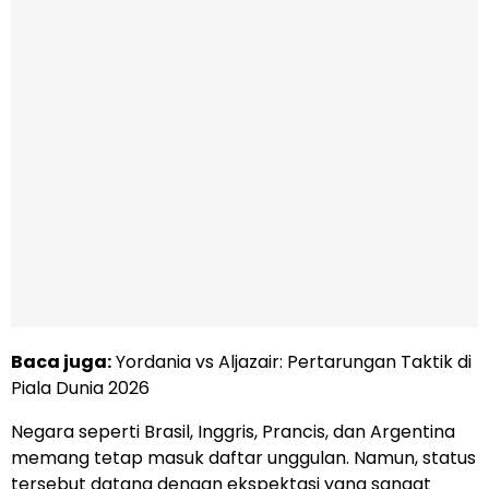
Baca juga:
Yordania vs Aljazair: Pertarungan Taktik di
Piala Dunia 2026
Negara seperti Brasil, Inggris, Prancis, dan Argentina
memang tetap masuk daftar unggulan. Namun, status
tersebut datang dengan ekspektasi yang sangat