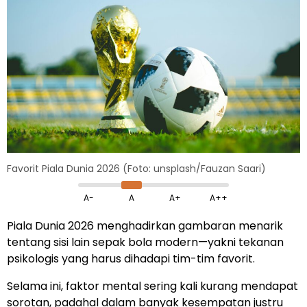
Favorit Piala Dunia 2026 (Foto: unsplash/Fauzan Saari)
A-
A
A+
A++
Piala Dunia 2026 menghadirkan gambaran menarik
tentang sisi lain sepak bola modern—yakni tekanan
psikologis yang harus dihadapi tim-tim favorit.
Selama ini, faktor mental sering kali kurang mendapat
sorotan, padahal dalam banyak kesempatan justru