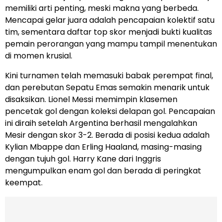
memiliki arti penting, meski makna yang berbeda.
Mencapai gelar juara adalah pencapaian kolektif satu
tim, sementara daftar top skor menjadi bukti kualitas
pemain perorangan yang mampu tampil menentukan
di momen krusial.
Kini turnamen telah memasuki babak perempat final,
dan perebutan Sepatu Emas semakin menarik untuk
disaksikan. Lionel Messi memimpin klasemen
pencetak gol dengan koleksi delapan gol. Pencapaian
ini diraih setelah Argentina berhasil mengalahkan
Mesir dengan skor 3-2. Berada di posisi kedua adalah
Kylian Mbappe dan Erling Haaland, masing-masing
dengan tujuh gol. Harry Kane dari Inggris
mengumpulkan enam gol dan berada di peringkat
keempat.