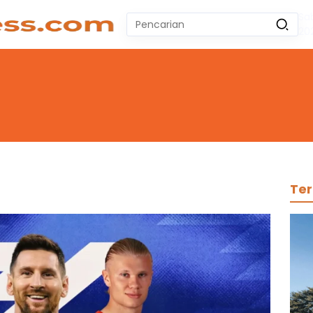
Sa
Pencarian
20
untuk:
#
Zeekr 009
#
Yoshihiro Togashi
#
Yordania
#
Yogyakarta
#
Wuling Air Ev Bekas
No Recent Searches Yet.
Ter