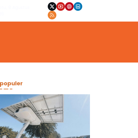
btu, 8 Agustus
26
populer