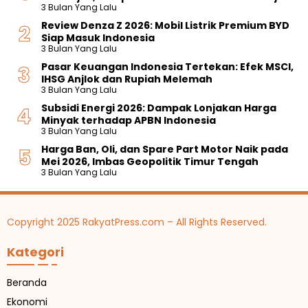
i
r
i
u
3 Bulan Yang Lalu
d
e
L
i
a
a
a
I
Review Denza Z 2026: Mobil Listrik Premium BYD
e
R
n
l
n
V
Siap Masuk Indonesia
n
p
T
,
S
T
3 Bulan Yang Lalu
g
1
e
I
p
2
k
0
Pasar Keuangan Indonesia Tertekan: Efek MSCI,
r
n
e
0
a
0
IHSG Anjlok dan Rupiah Melemah
m
i
s
2
p
J
3 Bulan Yang Lalu
u
H
i
6
u
r
a
Subsidi Energi 2026: Dampak Lonjakan Harga
f
T
o
t
a
r
Minyak terhadap APBN Indonesia
i
e
t
a
h
g
3 Bulan Yang Lalu
k
r
o
a
d
a
a
b
Harga Ban, Oli, dan Spare Part Motor Naik pada
r
n
e
n
s
a
Mei 2026, Imbas Geopolitik Timur Tengah
S
n
y
i
r
3 Bulan Yang Lalu
p
g
a
T
u
o
a
e
d
r
n
r
a
t
H
b
n
Copyright 2025 RakyatPress.com – All Rights Reserved.
4
a
a
S
0
r
r
p
0
Kategori
g
u
e
c
a
s
c
R
i
Beranda
p
f
Ekonomi
3
i