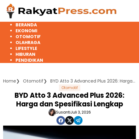
Langsung
ke
konten
BERANDA
EKONOMI
OTOMOTIF
OLAHRAGA
LIFESTYLE
HIBURAN
PENDIDIKAN
Home
Otomotif
BYD Atto 3 Advanced Plus 2026: Harga dan Spesifikasi Lengkap
Otomotif
BYD Atto 3 Advanced Plus 2026:
Harga dan Spesifikasi Lengkap
Susanti
Juli 3, 2026