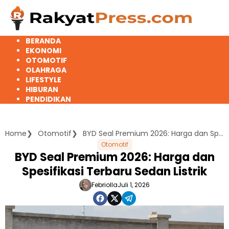
Langsung
ke
konten
BERANDA
EKONOMI
OTOMOTIF
OLAHRAGA
LIFESTYLE
HIBURAN
PENDIDIKAN
Home
Otomotif
BYD Seal Premium 2026: Harga dan Spesifikasi Terbaru Sedan Listrik
Otomotif
BYD Seal Premium 2026: Harga dan
Spesifikasi Terbaru Sedan Listrik
Febriolla
Juli 1, 2026