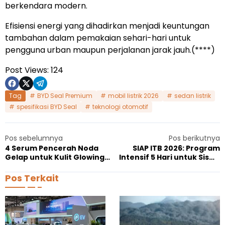
berkendara modern.
Efisiensi energi yang dihadirkan menjadi keuntungan
tambahan dalam pemakaian sehari-hari untuk
pengguna urban maupun perjalanan jarak jauh.(****)
Post Views:
124
Tag
BYD Seal Premium
mobil listrik 2026
sedan listrik
spesifikasi BYD Seal
teknologi otomotif
Pos sebelumnya
Pos berikutnya
4 Serum Pencerah Noda
SIAP ITB 2026: Program
Gelap untuk Kulit Glowing
Intensif 5 Hari untuk Siswa
dan Bekas Jerawat
SMA dan Mahasiswa Baru
Pos Terkait
K