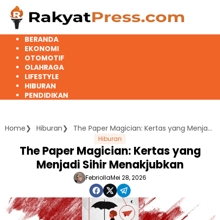
Langsung
ke
konten
BERANDA
EKONOMI
OTOMOTIF
OLAHRAGA
LIFESTYLE
HIBURAN
PENDIDIKAN
Home
Hiburan
The Paper Magician: Kertas yang Menjadi Sihir Menakjubkan
Hiburan
The Paper Magician: Kertas yang
Menjadi Sihir Menakjubkan
Febriolla
Mei 28, 2026