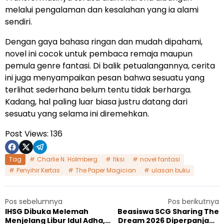
melalui pengalaman dan kesalahan yang ia alami
sendiri.
Dengan gaya bahasa ringan dan mudah dipahami,
novel ini cocok untuk pembaca remaja maupun
pemula genre fantasi. Di balik petualangannya, cerita
ini juga menyampaikan pesan bahwa sesuatu yang
terlihat sederhana belum tentu tidak berharga.
Kadang, hal paling luar biasa justru datang dari
sesuatu yang selama ini diremehkan.
Post Views:
136
Tag
Charlie N. Holmberg
fiksi
novel fantasi
Penyihir Kertas
The Paper Magician
ulasan buku
Pos sebelumnya
Pos berikutnya
IHSG Dibuka Melemah
Beasiswa SCG Sharing The
Menjelang Libur Idul Adha,
Dream 2026 Diperpanjang