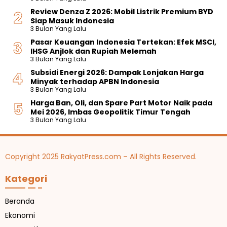
a
n
t
a
T
0
Review Denza Z 2026: Mobil Listrik Premium BYD
u
t
l
n
e
J
Siap Masuk Indonesia
m
a
a
g
r
u
3 Bulan Yang Lalu
a
n
n
1
a
t
M
g
Pasar Keuangan Indonesia Tertekan: Efek MSCI,
t
1
t
a
e
K
IHSG Anjlok dan Rupiah Melemah
i
a
K
l
e
3 Bulan Yang Lalu
s
e
s
o
a
b
y
s
Subsidi Energi 2026: Dampak Lonjakan Harga
N
p
l
e
a
e
Minyak terhadap APBN Indonesia
e
i
u
b
n
3 Bulan Yang Lalu
t
i
a
g
b
f
e
Harga Ban, Oli, dan Spare Part Motor Naik pada
B
s
M
e
l
n
Mei 2026, Imbas Geopolitik Timur Tengah
i
a
e
r
i
j
3 Bulan Yang Lalu
s
n
n
2
x
e
b
g
0
T
l
o
i
g
2
i
a
l
r
u
6
g
n
Copyright 2025 RakyatPress.com – All Rights Reserved.
i
g
d
a
g
a
e
M
P
Kategori
h
n
i
e
E
g
n
l
m
a
g
u
Beranda
o
n
g
n
Ekonomi
s
u
c
i
e