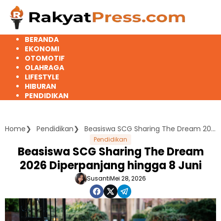
Langsung
ke
konten
BERANDA
EKONOMI
OTOMOTIF
OLAHRAGA
LIFESTYLE
HIBURAN
PENDIDIKAN
Home
Pendidikan
Beasiswa SCG Sharing The Dream 2026 Diperpanjang hingga 8 Juni
Pendidikan
Beasiswa SCG Sharing The Dream
2026 Diperpanjang hingga 8 Juni
Susanti
Mei 28, 2026