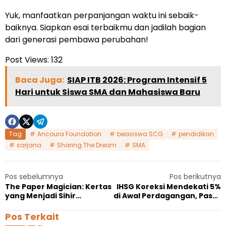
Yuk, manfaatkan perpanjangan waktu ini sebaik-
baiknya. Siapkan esai terbaikmu dan jadilah bagian
dari generasi pembawa perubahan!
Post Views:
132
Baca Juga:
SIAP ITB 2026: Program Intensif 5
Hari untuk Siswa SMA dan Mahasiswa Baru
Tag
Ancoura Foundation
beasiswa SCG
pendidikan
sarjana
Sharing The Dream
SMA
Pos sebelumnya
Pos berikutnya
The Paper Magician: Kertas
IHSG Koreksi Mendekati 5%
yang Menjadi Sihir
di Awal Perdagangan, Pasar
Menakjubkan
Masih Tertekan
Pos Terkait