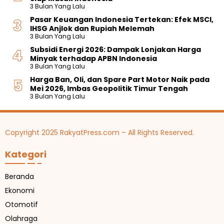
6
j
t
l
s
3 Bulan Yang Lalu
o
B
a
k
s
a
b
a
Pasar Keuangan Indonesia Tertekan: Efek MSCI,
a
a
u
n
o
t
IHSG Anjlok dan Rupiah Melemah
n
n
S
g
t
c
3 Bulan Yang Lalu
T
e
,
i
h
Subsidi Energi 2026: Dampak Lonjakan Harga
e
r
R
k
2
Minyak terhadap APBN Indonesia
k
t
a
a
u
3 Bulan Yang Lalu
n
i
i
I
n
o
f
h
n
Harga Ban, Oli, dan Spare Part Motor Naik pada
t
l
i
B
d
Mei 2026, Imbas Geopolitik Timur Tengah
u
o
k
e
3 Bulan Yang Lalu
u
k
g
a
a
s
M
i
t
s
t
a
B
i
r
h
a
s
Copyright 2025 RakyatPress.com – All Rights Reserved.
i
a
h
s
a
a
Kategori
i
s
P
s
a
e
w
I
n
Beranda
a
n
u
S
Ekonomi
g
h
1
g
U
Otomotif
r
Olahraga
i