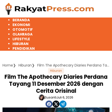
Langsung
ke
konten
BERANDA
EKONOMI
OTOMOTIF
OLAHRAGA
LIFESTYLE
HIBURAN
PENDIDIKAN
Home
Hiburan
Film The Apothecary Diaries Perdana Tayang 11 Desember 2026 dengan Cerita Orisinal
Hiburan
Film The Apothecary Diaries Perdana
Tayang 11 Desember 2026 dengan
Cerita Orisinal
Susanti
Juli 6, 2026