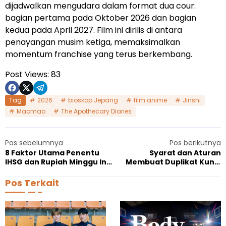
dijadwalkan mengudara dalam format dua cour:
bagian pertama pada Oktober 2026 dan bagian
kedua pada April 2027. Film ini dirilis di antara
penayangan musim ketiga, memaksimalkan
momentum franchise yang terus berkembang.
Post Views:
83
Tag
2026
bioskop Jepang
film anime
Jinshi
Maomao
The Apothecary Diaries
Pos sebelumnya
Pos berikutnya
8 Faktor Utama Penentu
Syarat dan Aturan
IHSG dan Rupiah Minggu Ini:
Membuat Duplikat Kunci
OPEC+, Federal Reserve,
Mobil Immobilizer
China
Pos Terkait