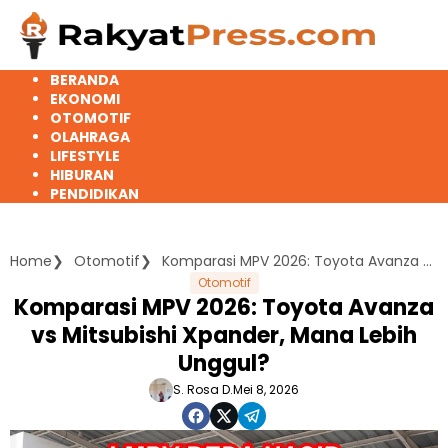
Langsung
ke
konten
BERANDA
EKONOMI
OTOMOTIF
OLAHRAGA
LIFESTYLE
HIBURAN
PENDIDIKAN
Home
Otomotif
Komparasi MPV 2026: Toyota Avanza vs Mitsubishi Xpander, Mana Lebih Unggul?
Otomotif
Komparasi MPV 2026: Toyota Avanza
vs Mitsubishi Xpander, Mana Lebih
Unggul?
S. Rosa D.
Mei 8, 2026