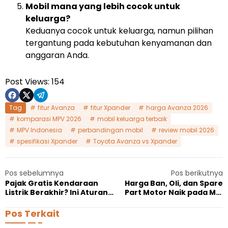
Mobil mana yang lebih cocok untuk
keluarga?
Keduanya cocok untuk keluarga, namun pilihan
tergantung pada kebutuhan kenyamanan dan
anggaran Anda.
Post Views:
154
Tag
fitur Avanza
fitur Xpander
harga Avanza 2026
komparasi MPV 2026
mobil keluarga terbaik
MPV Indonesia
perbandingan mobil
review mobil 2026
spesifikasi Xpander
Toyota Avanza vs Xpander
Pos sebelumnya
Pos berikutnya
Pajak Gratis Kendaraan
Harga Ban, Oli, dan Spare
Listrik Berakhir? Ini Aturan
Part Motor Naik pada Mei
Baru untuk Mobil dan Motor
2026, Imbas Geopolitik
EV di 2026
Timur Tengah
Pos Terkait