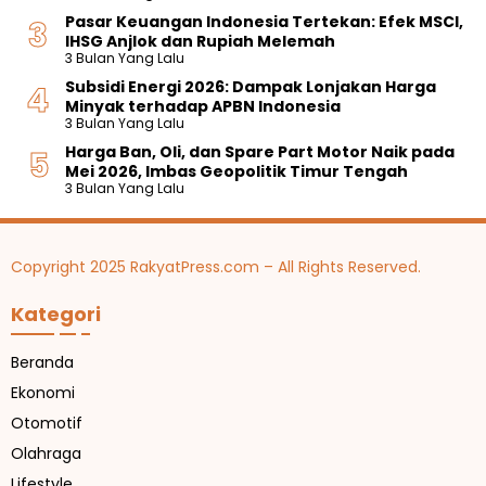
e
I
p
2
k
0
Pasar Keuangan Indonesia Tertekan: Efek MSCI,
r
n
e
0
a
0
IHSG Anjlok dan Rupiah Melemah
m
i
s
2
p
J
3 Bulan Yang Lalu
u
H
i
6
u
r
a
Subsidi Energi 2026: Dampak Lonjakan Harga
f
T
o
t
a
r
Minyak terhadap APBN Indonesia
i
e
t
a
h
g
3 Bulan Yang Lalu
k
r
o
a
d
a
a
b
Harga Ban, Oli, dan Spare Part Motor Naik pada
r
n
e
n
s
a
Mei 2026, Imbas Geopolitik Timur Tengah
S
n
y
i
r
3 Bulan Yang Lalu
p
g
a
T
u
o
a
e
d
r
n
r
a
t
H
b
n
Copyright 2025 RakyatPress.com – All Rights Reserved.
4
a
a
S
0
r
r
p
0
Kategori
g
u
e
c
a
s
c
R
i
Beranda
p
f
Ekonomi
3
i
5
k
Otomotif
0
a
J
Olahraga
s
u
i
Lifestyle