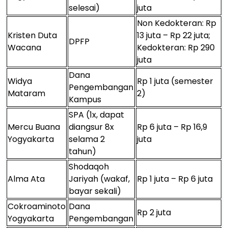
selesai)
juta
Non Kedokteran: Rp
Kristen Duta
13 juta – Rp 22 juta;
DPFP
Wacana
Kedokteran: Rp 290
juta
Dana
Widya
Rp 1 juta (semester
Pengembangan
Mataram
2)
Kampus
SPA (1x, dapat
Mercu Buana
diangsur 8x
Rp 6 juta – Rp 16,9
Yogyakarta
selama 2
juta
tahun)
Shodaqoh
Alma Ata
Jariyah (wakaf,
Rp 1 juta – Rp 6 juta
bayar sekali)
Cokroaminoto
Dana
Rp 2 juta
Yogyakarta
Pengembangan