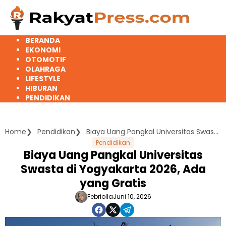
Langsung
ke
konten
BERANDA
EKONOMI
OTOMOTIF
OLAHRAGA
LIFESTYLE
HIBURAN
PENDIDIKAN
Home
Pendidikan
Biaya Uang Pangkal Universitas Swasta di Yogyakarta 2026, Ada yang Gratis
Pendidikan
Biaya Uang Pangkal Universitas
Swasta di Yogyakarta 2026, Ada
yang Gratis
Febriolla
Juni 10, 2026