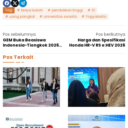
Tag
biaya kuliah
pendidikan tinggi
S1
uang pangkal
universitas swasta
Yogyakarta
Pos sebelumnya
Pos berikutnya
GEM Buka Beasiswa
Harga dan Spesifikasi
Indonesia-Tiongkok 2026
Honda HR-V RS e:HEV 2026
untuk Program Magister
Pos Terkait
1
R
Agustus 7, 2026
J
0
e
P
k
T
t
N
o
T
r
e
B
r
i
b
n