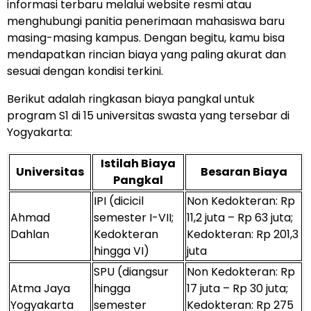
informasi terbaru melalui website resmi atau
menghubungi panitia penerimaan mahasiswa baru
masing-masing kampus. Dengan begitu, kamu bisa
mendapatkan rincian biaya yang paling akurat dan
sesuai dengan kondisi terkini.
Berikut adalah ringkasan biaya pangkal untuk
program S1 di 15 universitas swasta yang tersebar di
Yogyakarta:
Istilah Biaya
Universitas
Besaran Biaya
Pangkal
IPI (dicicil
Non Kedokteran: Rp
Ahmad
semester I-VII;
11,2 juta – Rp 63 juta;
Dahlan
Kedokteran
Kedokteran: Rp 201,3
hingga VI)
juta
SPU (diangsur
Non Kedokteran: Rp
Atma Jaya
hingga
17 juta – Rp 30 juta;
Yogyakarta
semester
Kedokteran: Rp 275