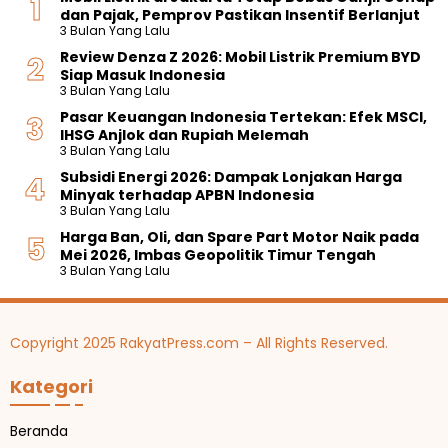
s
a
r
j
dan Pajak, Pemprov Pastikan Insentif Berlanjut
a
i
r
i
u
3 Bulan Yang Lalu
d
e
L
i
a
a
a
I
Review Denza Z 2026: Mobil Listrik Premium BYD
e
R
n
l
n
V
Siap Masuk Indonesia
n
p
T
,
S
T
3 Bulan Yang Lalu
g
1
e
I
p
2
k
0
Pasar Keuangan Indonesia Tertekan: Efek MSCI,
r
n
e
0
a
0
IHSG Anjlok dan Rupiah Melemah
m
i
s
2
p
J
3 Bulan Yang Lalu
u
H
i
6
u
r
a
Subsidi Energi 2026: Dampak Lonjakan Harga
f
T
o
t
a
r
Minyak terhadap APBN Indonesia
i
e
t
a
h
g
3 Bulan Yang Lalu
k
r
o
a
d
a
a
b
Harga Ban, Oli, dan Spare Part Motor Naik pada
r
n
e
n
s
a
Mei 2026, Imbas Geopolitik Timur Tengah
S
n
y
i
r
3 Bulan Yang Lalu
p
g
a
T
u
o
a
e
d
r
n
r
a
t
H
b
n
Copyright 2025 RakyatPress.com – All Rights Reserved.
4
a
a
S
0
r
r
p
0
Kategori
g
u
e
c
a
s
c
R
i
Beranda
p
f