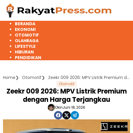
Langsung
ke
konten
BERANDA
EKONOMI
OTOMOTIF
OLAHRAGA
LIFESTYLE
HIBURAN
PENDIDIKAN
Home
Otomotif
Zeekr 009 2026: MPV Listrik Premium dengan Harga Terjangkau
Otomotif
Zeekr 009 2026: MPV Listrik Premium
dengan Harga Terjangkau
Okin
Juni 18, 2026