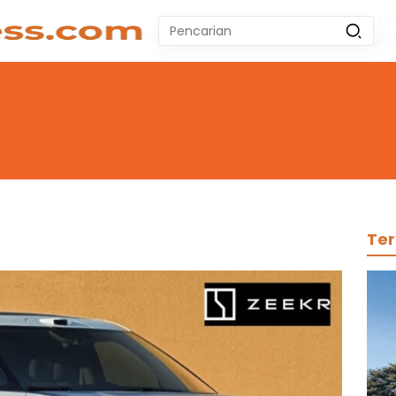
Jum
Pencarian
20
untuk:
#
Zeekr 009
#
Yoshihiro Togashi
#
Yordania
#
Yogyakarta
#
Wuling Air Ev Bekas
No Recent Searches Yet.
Ter