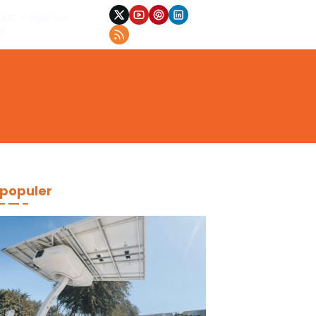
at, 7 Agustus
26
populer