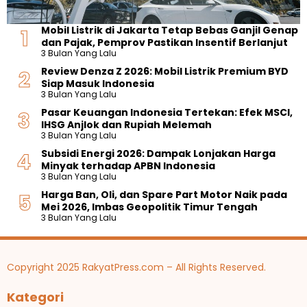
h
n
e
R
t
,
2
a
l
a
i
B
0
i
Mobil Listrik di Jakarta Tetap Bebas Ganjil Genap
u
t
v
I
2
k
dan Pajak, Pemprov Pastikan Insentif Berlanjut
a
i
i
Y
5
a
3 Bulan Yang Lalu
s
n
t
a
C
n
,
g
Review Denza Z 2026: Mobil Listrik Premium BYD
a
k
a
H
I
A
Siap Masuk Indonesia
s
i
p
a
H
g
3 Bulan Yang Lalu
I
n
a
r
S
e
m
k
Pasar Keuangan Indonesia Tertekan: Efek MSCI,
i
g
G
n
p
a
IHSG Anjlok dan Rupiah Melemah
R
a
D
c
o
n
3 Bulan Yang Lalu
p
P
i
y
r
5
a
Subsidi Energi 2026: Dampak Lonjakan Harga
b
L
-
a
1
n
Minyak terhadap APBN Indonesia
u
a
E
s
4
g
3 Bulan Yang Lalu
k
i
k
i
,
a
a
n
Harga Ban, Oli, dan Spare Part Motor Naik pada
s
h
3
n
d
a
Mei 2026, Imbas Geopolitik Timur Tengah
p
A
9
e
k
3 Bulan Yang Lalu
o
T
n
a
r
a
r
g
n
n
i
a
B
l
n
e
Copyright 2025 RakyatPress.com – All Rights Reserved.
i
P
r
u
e
i
Kategori
n
n
S