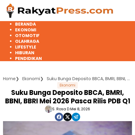
Langsung
ke
konten
BERANDA
EKONOMI
OTOMOTIF
OLAHRAGA
LIFESTYLE
HIBURAN
PENDIDIKAN
Home
Ekonomi
Suku Bunga Deposito BBCA, BMRI, BBNI, BBRI Mei 2026 Pasca Rilis PDB Q1
Ekonomi
Suku Bunga Deposito BBCA, BMRI,
BBNI, BBRI Mei 2026 Pasca Rilis PDB Q1
S. Rosa D.
Mei 8, 2026