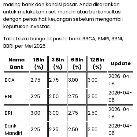
masing bank dan kondisi pasar. Anda disarankan
untuk melakukan riset mandiri atau berkonsultasi
dengan penasihat keuangan sebelum mengambil
keputusan investasi.
Tabel suku bunga deposito bank BBCA, BMRI, BBNI,
BBRI per Mei 2026.
Nama
1 Bln
3 Bln
6 Bln
12 Bln
Update
Bank
(%)
(%)
(%)
(%)
2026-04-
BCA
2.75
2.75
3.00
3.00
08
2026-04-
BNI
2.25
2.50
2.75
2.50
08
2026-04-
BRI
3.00
3.00
2.75
2.50
08
Bank
2026-04-
2.25
2.25
2.50
2.50
Mandiri
08