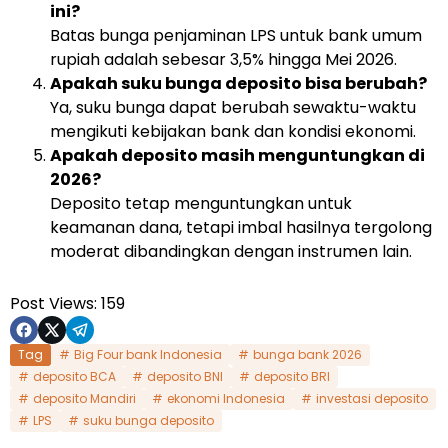
ini?
Batas bunga penjaminan LPS untuk bank umum
rupiah adalah sebesar 3,5% hingga Mei 2026.
Apakah suku bunga deposito bisa berubah?
Ya, suku bunga dapat berubah sewaktu-waktu
mengikuti kebijakan bank dan kondisi ekonomi.
Apakah deposito masih menguntungkan di
2026?
Deposito tetap menguntungkan untuk
keamanan dana, tetapi imbal hasilnya tergolong
moderat dibandingkan dengan instrumen lain.
Post Views:
159
Tag
Big Four bank Indonesia
bunga bank 2026
deposito BCA
deposito BNI
deposito BRI
deposito Mandiri
ekonomi Indonesia
investasi deposito
LPS
suku bunga deposito