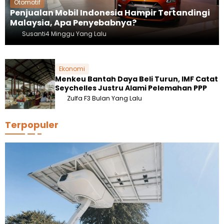
Otomotif
Penjualan Mobil Indonesia Hampir Tertandingi
Malaysia, Apa Penyebabnya?
Susanti
4 Minggu Yang Lalu
Ekonomi
Menkeu Bantah Daya Beli Turun, IMF Catat
Seychelles Justru Alami Pelemahan PPP
Zulfa F
3 Bulan Yang Lalu
Terpopuler