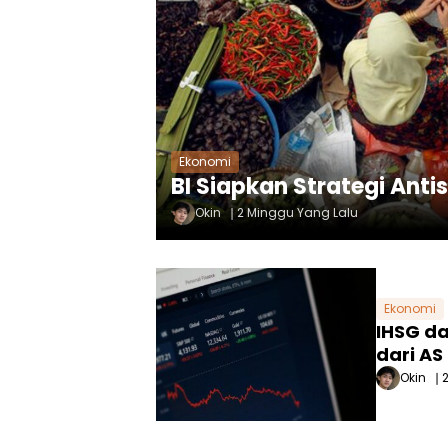
Ekonomi
BI Siapkan Strategi Ant
Okin
2 Minggu Yang Lalu
Ekonomi
IHSG da
dari A
Okin