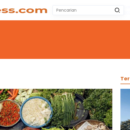
Sa
Pencarian
20
untuk:
#
Zeekr 009
#
Yoshihiro Togashi
#
Yordania
#
Yogyakarta
#
Wuling Air Ev Bekas
No Recent Searches Yet.
Ter