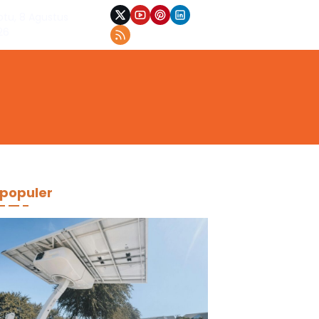
btu, 8 Agustus
26
populer