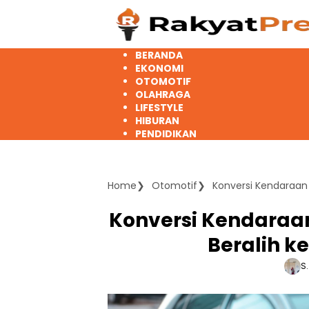
Langsung
ke
konten
BERANDA
EKONOMI
OTOMOTIF
OLAHRAGA
LIFESTYLE
HIBURAN
PENDIDIKAN
Home
Otomotif
Konversi Kendaraan L
Konversi Kendaraan
Beralih ke
S