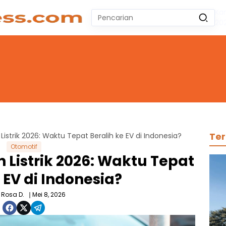
Ka
Pencarian
20
untuk:
#
Zeekr 009
#
Yoshihiro Togashi
#
Yordania
#
Yogyakarta
#
Wuling Air Ev Bekas
No Recent Searches Yet.
Ter
istrik 2026: Waktu Tepat Beralih ke EV di Indonesia?
Otomotif
 Listrik 2026: Waktu Tepat
 EV di Indonesia?
. Rosa D.
Mei 8, 2026