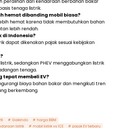
lah peralihan dari kendaraan berbahan bakar
sis tenaga listrik.
bih hemat dibanding mobil biasa?
 lebih hemat karena tidak membutuhkan bahan
tan lebih rendah.
 di Indonesia?
trik dapat dikenakan pajak sesuai kebijakan
V?
strik, sedangkan PHEV menggabungkan listrik
adangan tenaga.
 tepat membeli EV?
engurangi biaya bahan bakar dan mengikuti tren
ang berkembang.
26
Gaikindo
harga BBM
ndaraan listrik
mobil listrik vs ICE
pajak EV terbaru