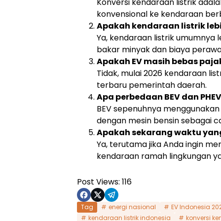
Konversi kendaraan listrik ada
konvensional ke kendaraan berba
Apakah kendaraan listrik le
Ya, kendaraan listrik umumnya
bakar minyak dan biaya perawa
Apakah EV masih bebas pajak
Tidak, mulai 2026 kendaraan lis
terbaru pemerintah daerah.
Apa perbedaan BEV dan PHE
BEV sepenuhnya menggunakan li
dengan mesin bensin sebagai c
Apakah sekarang waktu yang
Ya, terutama jika Anda ingin m
kendaraan ramah lingkungan y
Post Views:
116
Tag
energi nasional
EV Indonesia 20
kendaraan listrik indonesia
konversi ke