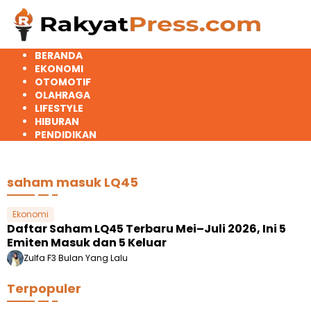
Langsung
ke
konten
BERANDA
EKONOMI
OTOMOTIF
OLAHRAGA
LIFESTYLE
HIBURAN
PENDIDIKAN
saham masuk LQ45
Ekonomi
Daftar Saham LQ45 Terbaru Mei–Juli 2026, Ini 5
Emiten Masuk dan 5 Keluar
Zulfa F
3 Bulan Yang Lalu
Terpopuler