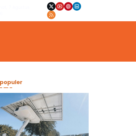
at, 7 Agustus
26
populer