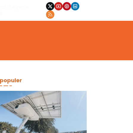
at, 7 Agustus
26
populer