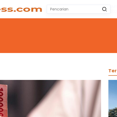
Jum
Pencarian
20
untuk:
#
Zeekr 009
#
Yoshihiro Togashi
#
Yordania
#
Yogyakarta
#
Wuling Air Ev Bekas
No Recent Searches Yet.
Ter