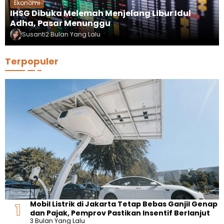
Ekonomi
IHSG Dibuka Melemah Menjelang Libur Idul
Adha, Pasar Menunggu
Susanti
2 Bulan Yang Lalu
Terpopuler
Mobil Listrik di Jakarta Tetap Bebas Ganjil Genap
dan Pajak, Pemprov Pastikan Insentif Berlanjut
3 Bulan Yang Lalu