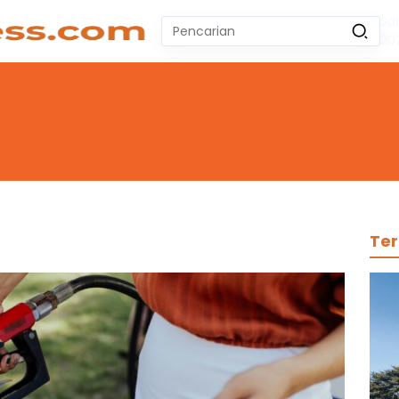
Sa
Pencarian
20
untuk:
#
Zeekr 009
#
Yoshihiro Togashi
#
Yordania
#
Yogyakarta
#
Wuling Air Ev Bekas
No Recent Searches Yet.
Ter