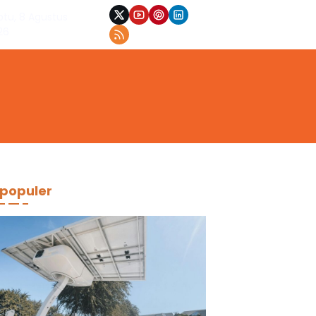
btu, 8 Agustus
26
populer