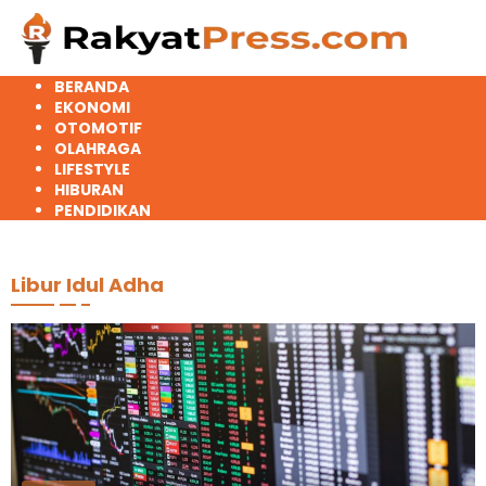
Langsung
ke
konten
BERANDA
EKONOMI
OTOMOTIF
OLAHRAGA
LIFESTYLE
HIBURAN
PENDIDIKAN
Libur Idul Adha