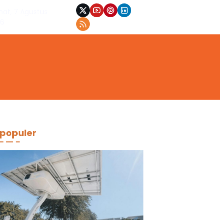
at, 7 Agustus
26
populer