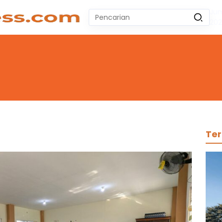
Jum
Pencarian
20
untuk:
#
Zeekr 009
#
Yoshihiro Togashi
#
Yordania
#
Yogyakarta
#
Wuling Air Ev Bekas
No Recent Searches Yet.
Ter