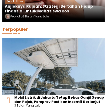
Pendidikan
Anjloknya Rupiah: Strategi Bertahan Hidup
Finansial untuk Mahasiswa Kos
Febriolla
3 Bulan Yang Lalu
Terpopuler
Mobil Listrik di Jakarta Tetap Bebas Ganjil Genap
dan Pajak, Pemprov Pastikan Insentif Berlanjut
3 Bulan Yang Lalu