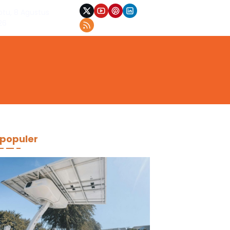
btu, 8 Agustus
26
populer