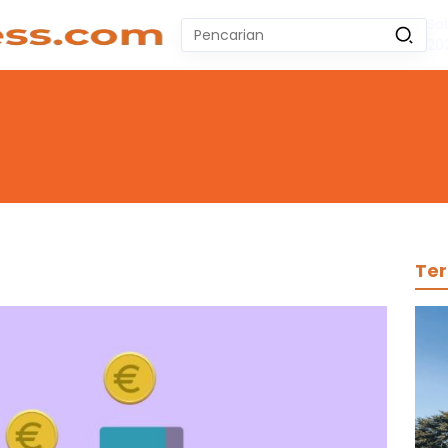
Sa
Pencarian
20
untuk:
#
Zeekr 009
#
Yoshihiro Togashi
#
Yordania
#
Yogyakarta
#
Wuling Air Ev Bekas
No Recent Searches Yet.
Ter