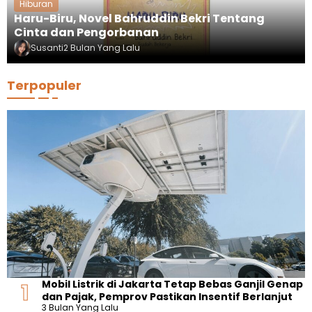
Hiburan
Haru-Biru, Novel Bahruddin Bekri Tentang
Cinta dan Pengorbanan
Susanti
2 Bulan Yang Lalu
Terpopuler
Mobil Listrik di Jakarta Tetap Bebas Ganjil Genap
dan Pajak, Pemprov Pastikan Insentif Berlanjut
3 Bulan Yang Lalu