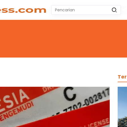
Ka
Pencarian
20
untuk:
#
Zeekr 009
#
Yoshihiro Togashi
#
Yordania
#
Yogyakarta
#
Wuling Air Ev Bekas
No Recent Searches Yet.
Ter