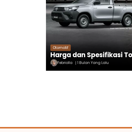
Otomotif
Harga dan Spesifikasi To
Febriolla
1 Bulan Yang Lalu