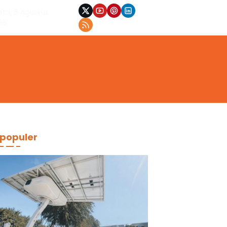
btu, 8 Agustus
26
populer