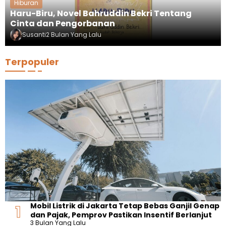
Hiburan
Haru-Biru, Novel Bahruddin Bekri Tentang
Cinta dan Pengorbanan
Susanti
2 Bulan Yang Lalu
Terpopuler
Mobil Listrik di Jakarta Tetap Bebas Ganjil Genap
dan Pajak, Pemprov Pastikan Insentif Berlanjut
3 Bulan Yang Lalu