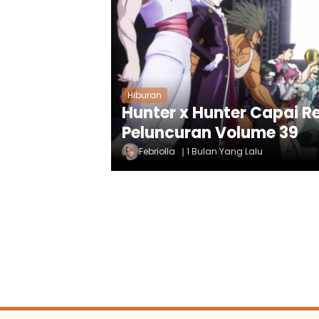
Hiburan
Hunter x Hunter Capai R
Peluncuran Volume 39
Febriolla
1 Bulan Yang Lalu