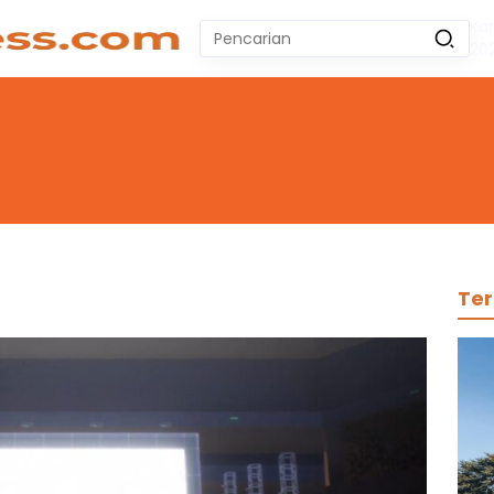
Ka
Pencarian
20
untuk:
#
Zeekr 009
#
Yoshihiro Togashi
#
Yordania
#
Yogyakarta
#
Wuling Air Ev Bekas
No Recent Searches Yet.
Ter