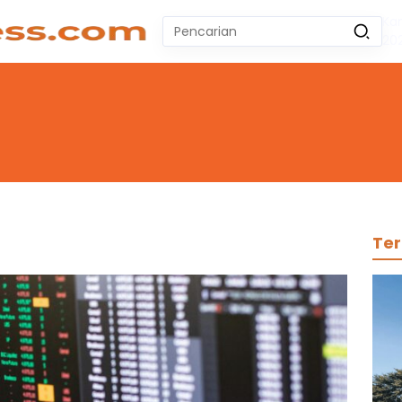
Ka
Pencarian
20
untuk:
#
Zeekr 009
#
Yoshihiro Togashi
#
Yordania
#
Yogyakarta
#
Wuling Air Ev Bekas
No Recent Searches Yet.
Ter