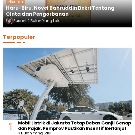
Hiburan
Haru-Biru, Novel Bahruddin Bekri Tentang
Cinta dan Pengorbanan
Susanti
2 Bulan Yang Lalu
Terpopuler
Mobil Listrik di Jakarta Tetap Bebas Ganjil Genap
dan Pajak, Pemprov Pastikan Insentif Berlanjut
3 Bulan Yang Lalu