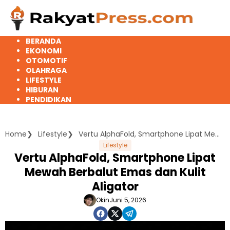
Langsung
ke
konten
BERANDA
EKONOMI
OTOMOTIF
OLAHRAGA
LIFESTYLE
HIBURAN
PENDIDIKAN
Home
Lifestyle
Vertu AlphaFold, Smartphone Lipat Mewah Berbalut Emas dan Kulit Aligator
Lifestyle
Vertu AlphaFold, Smartphone Lipat
Mewah Berbalut Emas dan Kulit
Aligator
Okin
Juni 5, 2026