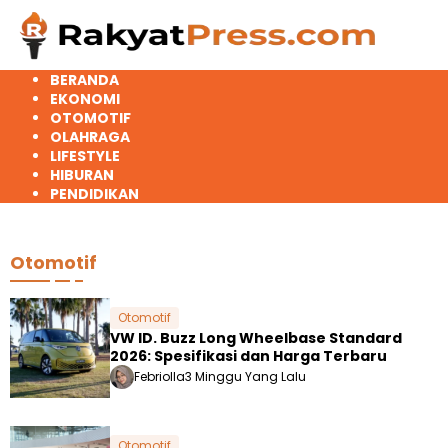
Langsung
ke
konten
BERANDA
EKONOMI
OTOMOTIF
OLAHRAGA
LIFESTYLE
HIBURAN
PENDIDIKAN
Otomotif
Otomotif
VW ID. Buzz Long Wheelbase Standard
2026: Spesifikasi dan Harga Terbaru
Febriolla
3 Minggu Yang Lalu
Otomotif