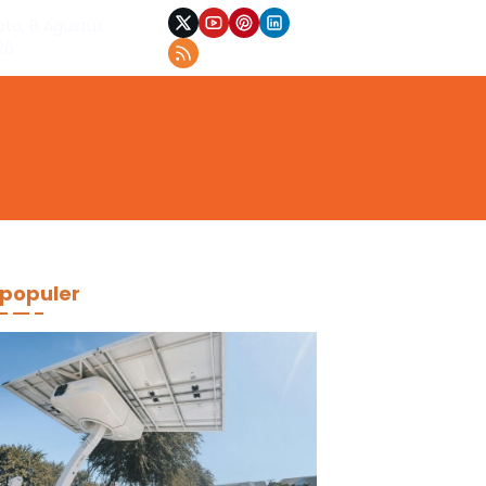
btu, 8 Agustus
26
populer