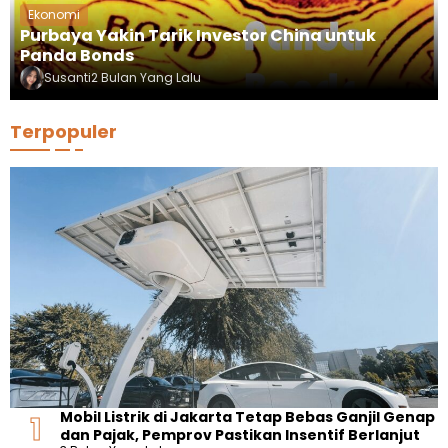
Ekonomi
Purbaya Yakin Tarik Investor China untuk
Panda Bonds
Susanti
2 Bulan Yang Lalu
Terpopuler
Mobil Listrik di Jakarta Tetap Bebas Ganjil Genap
dan Pajak, Pemprov Pastikan Insentif Berlanjut