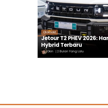
Otomotif
Jetour T2 PHEV 2026: Har
Hybrid Terbaru
Okin
2 Bulan Yang Lalu