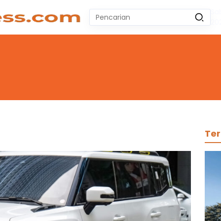
Sa
Pencarian
20
untuk:
#
Zeekr 009
#
Yoshihiro Togashi
#
Yordania
#
Yogyakarta
#
Wuling Air Ev Bekas
No Recent Searches Yet.
Ter