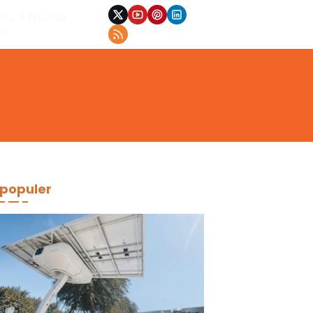
btu, 8 Agustus
26
populer