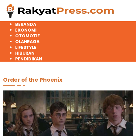
Langsung
ke
konten
BERANDA
EKONOMI
OTOMOTIF
OLAHRAGA
LIFESTYLE
HIBURAN
PENDIDIKAN
Order of the Phoenix