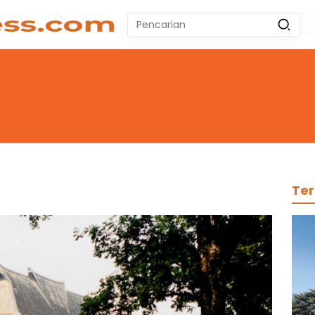
Sa
Pencarian
20
untuk:
#
Zeekr 009
#
Yoshihiro Togashi
#
Yordania
#
Yogyakarta
#
Wuling Air Ev Bekas
No Recent Searches Yet.
Ter