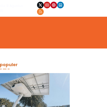
btu, 8 Agustus
26
populer